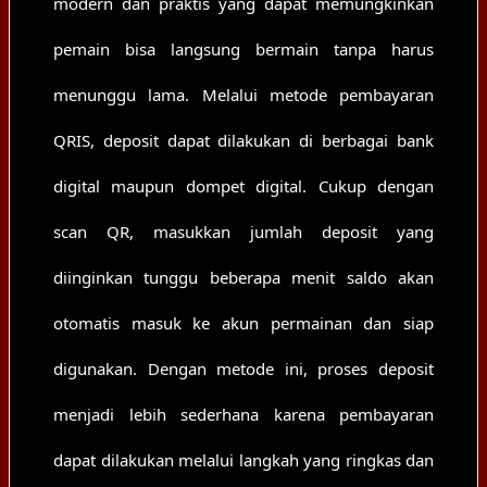
modern dan praktis yang dapat memungkinkan
pemain bisa langsung bermain tanpa harus
menunggu lama. Melalui metode pembayaran
QRIS, deposit dapat dilakukan di berbagai bank
digital maupun dompet digital. Cukup dengan
scan QR, masukkan jumlah deposit yang
diinginkan tunggu beberapa menit saldo akan
otomatis masuk ke akun permainan dan siap
digunakan. Dengan metode ini, proses deposit
menjadi lebih sederhana karena pembayaran
dapat dilakukan melalui langkah yang ringkas dan