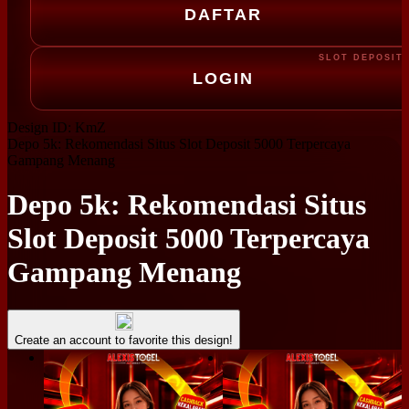
DAFTAR
LOGIN
Design ID: KmZ
Depo 5k: Rekomendasi Situs Slot Deposit 5000 Terpercaya
Gampang Menang
Depo 5k: Rekomendasi Situs
Slot Deposit 5000 Terpercaya
Gampang Menang
Create an account to favorite this design!