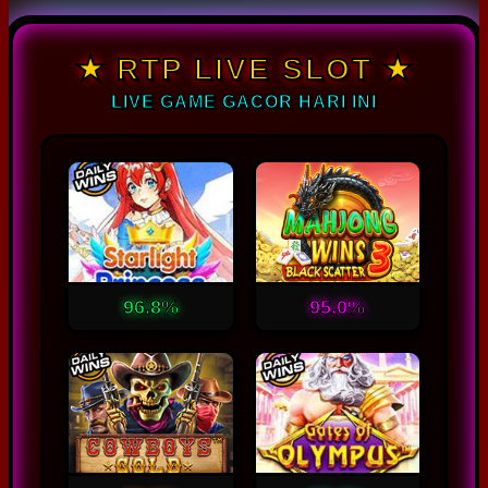
★ RTP LIVE SLOT ★
LIVE GAME GACOR HARI INI
97.6%
93.1%