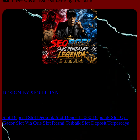
There was an issue subscribing, try again.
Don't love it? We'll fix it. For free.
100% Free Exchanges.
DESIGN BY SEO LEJIAN
Support
Slot Deposit
Slot Depo 5k
Slot Deposit 5000
Depo 5k
Slot Qris
Gacor
Slot Via Qris
Slot Resmi Terbaik
Slot Deposit Terpercaya
About Us