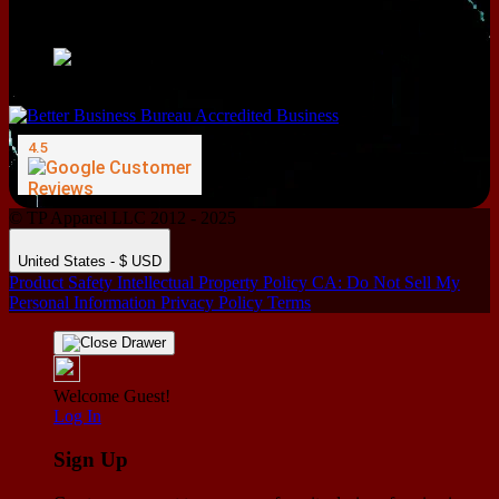
We Accept
© TP Apparel LLC 2012 - 2025
United States - $ USD
Product Safety
Intellectual Property Policy
CA: Do Not Sell My
Personal Information
Privacy Policy
Terms
Welcome Guest!
Log In
Sign Up