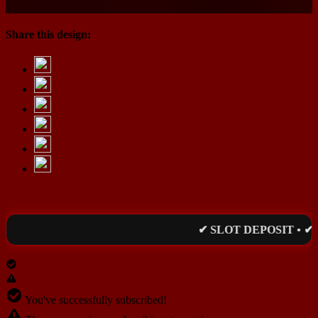
Share this design:
✔ SLOT DEPOSIT • ✔ SLOT DEPO 5K • ✔ SLOT DEPOSIT
You've successfully subscribed!